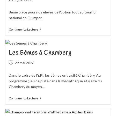
publiée :
8ème place pour nos élèves de l'option foot au tournoi
national de Quimper.
Tournoi
Continuer La Lecture
De
Foot
À
Quimper
Les 5èmes à Chambery
Publication
29 mai 2026
publiée :
Dans le cadre de l'EPI, les 5èmes ont visité Chambéry. Au
programme ; jeu de piste dans la médiathèque et visite du
Chambery du moyen…
Les
Continuer La Lecture
5èmes
À
Chambery