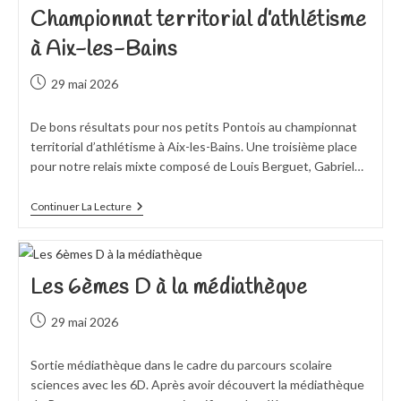
Championnat territorial d’athlétisme
à Aix-les-Bains
Publication
29 mai 2026
publiée :
De bons résultats pour nos petits Pontois au championnat
territorial d’athlétisme à Aix-les-Bains. Une troisième place
pour notre relais mixte composé de Louis Berguet, Gabriel…
Championnat
Continuer La Lecture
Territorial
D’athlétisme
À
Aix-
Les-
Les 6èmes D à la médiathèque
Bains
Publication
29 mai 2026
publiée :
Sortie médiathèque dans le cadre du parcours scolaire
sciences avec les 6D. Après avoir découvert la médiathèque