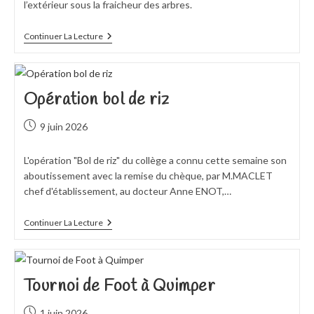
l’extérieur sous la fraicheur des arbres.
Exportation
Continuer La Lecture
Du
CDI
À
L’ombre
Des
Opération bol de riz
Arbres
Publication
9 juin 2026
publiée :
L'opération "Bol de riz" du collège a connu cette semaine son
aboutissement avec la remise du chèque, par M.MACLET
chef d'établissement, au docteur Anne ENOT,…
Opération
Continuer La Lecture
Bol
De
Riz
Tournoi de Foot à Quimper
Publication
1 juin 2026