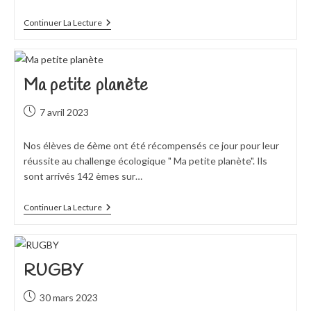
Arbitrage
Continuer La Lecture
Championnats
De
France
Des
Lycées
Ma petite planète
Publication
7 avril 2023
publiée :
Nos élèves de 6ème ont été récompensés ce jour pour leur
réussite au challenge écologique " Ma petite planète". Ils
sont arrivés 142 èmes sur…
Ma
Continuer La Lecture
Petite
Planète
RUGBY
Publication
30 mars 2023