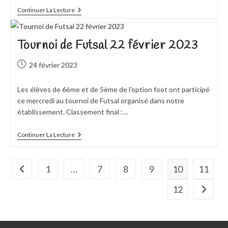
CARNAVAL
Continuer La Lecture
2023
Tournoi de Futsal 22 février 2023
Publication
24 février 2023
publiée :
Les élèves de 6ème et de 5ème de l'option foot ont participé
ce mercredi au tournoi de Futsal organisé dans notre
établissement. Classement final :…
Tournoi
Continuer La Lecture
De
Futsal
22
Février
1
…
7
8
9
10
11
Go to the previous page
2023
12
Aller à 