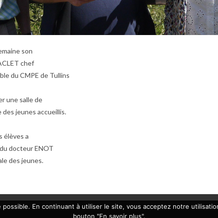
 semaine son
MACLET chef
ble du CMPE de Tullins
er une salle de
 des jeunes accueillis.
s élèves a
ns du docteur ENOT
ale des jeunes.
 possible. En continuant à utiliser le site, vous acceptez notre utilisati
bouton "En savoir plus".